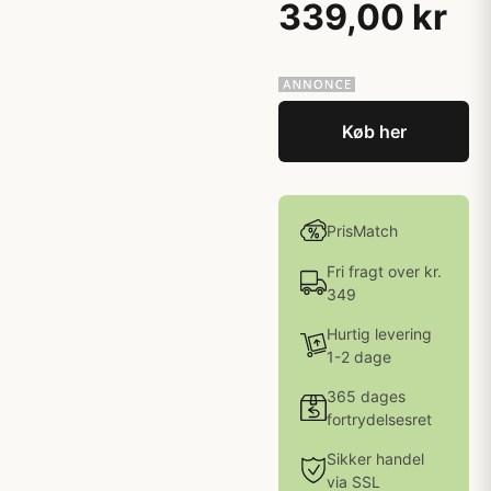
339,00 kr
Køb her
PrisMatch
Fri fragt over kr.
349
Hurtig levering
1-2 dage
365 dages
fortrydelsesret
Sikker handel
via SSL