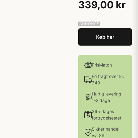
339,00 kr
Køb her
PrisMatch
Fri fragt over kr.
349
Hurtig levering
1-2 dage
365 dages
fortrydelsesret
Sikker handel
via SSL