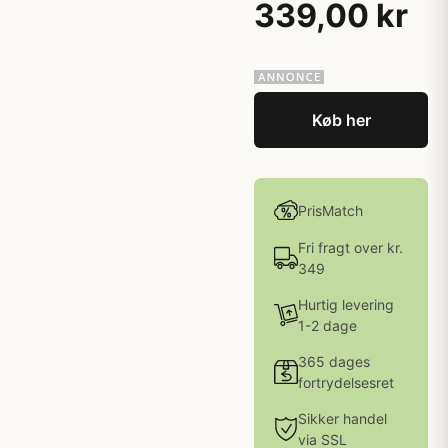
339,00 kr
Køb her
PrisMatch
Fri fragt over kr.
349
Hurtig levering
1-2 dage
365 dages
fortrydelsesret
Sikker handel
via SSL