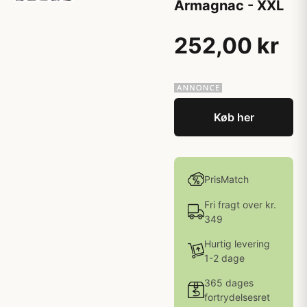
Armagnac - XXL
252,00 kr
Køb her
PrisMatch
Fri fragt over kr.
349
Hurtig levering
1-2 dage
365 dages
fortrydelsesret