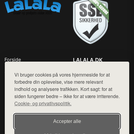
Forside
LALALA.DK
Produkter
Tlf. 78768672
Top Rabatter
Vi bruger cookies på vores hjemmeside for at
Mail:
hej@want.dk
Blog
forbedre din oplevelse, vise mere relevant
Kontakt
indhold og analysere trafikken. Kort sagt: for at
Cookie- og privatlivspolitik
siden fungerer bedre – ikke for at være irriterende.
Cookie- og privatlivspolitik.
Denne side er en del af want.dk, der udgiver en række
Accepter alle
hjemmesider med præsentation af forskellige produkter fra
diverse webshops. Der sælges ikke varer fra denne side - vi