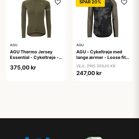
SPAR 20%
AGU
AGU
AGU Thermo Jersey
AGU - Cykeltrøje med
Essential - Cykeltrøje -
lange ærmer - Loose fit -
Dame - Army grøn - Str.
MTB - Army Grøn - Str. S
VEJL. PRIS 309,00 KR
375,00 kr
XXL
247,00 kr