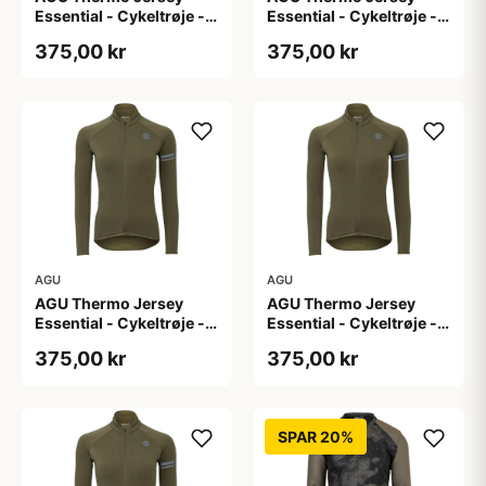
Essential - Cykeltrøje -
Essential - Cykeltrøje -
Dame - Army grøn - Str.
Dame - Army grøn - Str.
375,00 kr
375,00 kr
L
M
AGU
AGU
AGU Thermo Jersey
AGU Thermo Jersey
Essential - Cykeltrøje -
Essential - Cykeltrøje -
Dame - Army grøn - Str.
Dame - Army grøn - Str.
375,00 kr
375,00 kr
S
XL
SPAR 20%