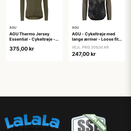
AGU
AGU
AGU Thermo Jersey
AGU - Cykeltrøje med
Essential - Cykeltrøje -
lange ærmer - Loose fit -
Dame - Army grøn - Str.
MTB - Army Grøn - Str. S
VEJL. PRIS 309,00 KR
375,00 kr
XXL
247,00 kr