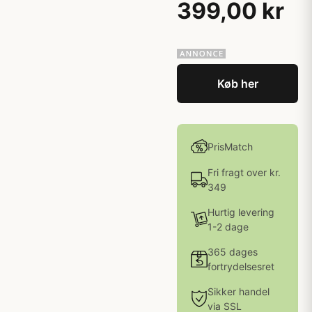
399,00 kr
Køb her
PrisMatch
Fri fragt over kr.
349
Hurtig levering
1-2 dage
365 dages
fortrydelsesret
Sikker handel
via SSL