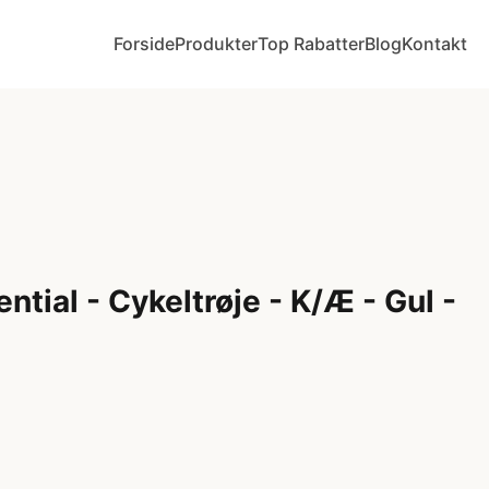
Forside
Produkter
Top Rabatter
Blog
Kontakt
tial - Cykeltrøje - K/Æ - Gul -