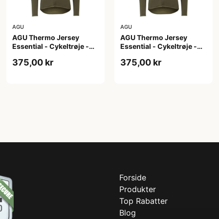
AGU
AGU
AGU Thermo Jersey
AGU Thermo Jersey
Essential - Cykeltrøje -
Essential - Cykeltrøje -
Dame - Army grøn - Str. S
Dame - Army grøn - Str.
375,00 kr
375,00 kr
XL
Forside
Produkter
Top Rabatter
Blog