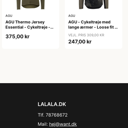
AGU
AGU
AGU Thermo Jersey
AGU - Cykeltrøje med
Essential - Cykeltrøje -
lange ærmer - Loose fit -
Dame - Army grøn - Str.
MTB - Army Grøn - Str. S
VEJL. PRIS 309,00 KR
375,00 kr
XXL
247,00 kr
LALALA.DK
Tlf. 78768672
Mail:
hej@want.dk