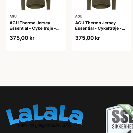
AGU
AGU
AGU Thermo Jersey
AGU Thermo Jersey
Essential - Cykeltrøje -
Essential - Cykeltrøje -
Dame - Army grøn - Str. L
Dame - Army grøn - Str.
375,00 kr
375,00 kr
M