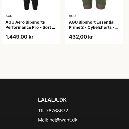
AGU
AGU
AGU Aero Bibshorts
AGU Bibshort Essential
Performance Pro - Sort -
Prime 2 - Cykelshorts -
Str. XL
Dame - Army Grøn - Str.
1.449,00 kr
432,00 kr
2XL
LALALA.DK
Tlf. 78768672
Mail:
hej@want.dk