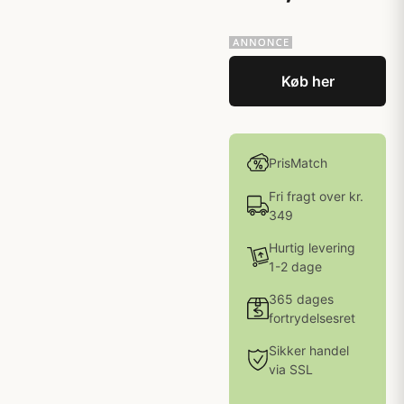
Køb her
PrisMatch
Fri fragt over kr.
349
Hurtig levering
1-2 dage
365 dages
fortrydelsesret
Sikker handel
via SSL