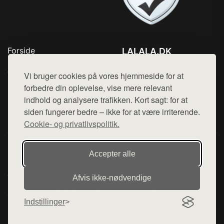
Forside
LALALA.DK
Produkter
Tlf. 78768672
Top Rabatter
Vi bruger cookies på vores hjemmeside for at
Mail:
hej@want.dk
Blog
forbedre din oplevelse, vise mere relevant
Kontakt
indhold og analysere trafikken. Kort sagt: for at
Cookie- og privatlivspolitik
siden fungerer bedre – ikke for at være irriterende.
Cookie- og privatlivspolitik.
Denne side er en del af want.dk, der udgiver en række
Accepter alle
hjemmesider med præsentation af forskellige produkter fra
diverse webshops. Der sælges ikke varer fra denne side - vi
Afvis ikke‑nødvendige
henviser til de shops, som sælger varen. Vi har heller ikke
varerne på lager.
Indstillinger
© 2026 lalala.dk. Alle rettigheder forbeholdes.