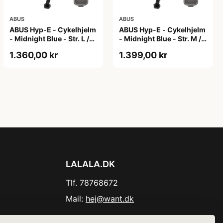
ABUS
ABUS
ABUS Hyp-E - Cykelhjelm
ABUS Hyp-E - Cykelhjelm
- Midnight Blue - Str. L /
- Midnight Blue - Str. M /
57-61 cm
54-58 cm
1.360,00 kr
1.399,00 kr
LALALA.DK
Tlf. 78768672
Mail:
hej@want.dk
Cookie- og privatlivspolitik