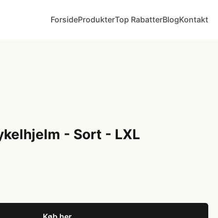
Forside
Produkter
Top Rabatter
Blog
Kontakt
kelhjelm - Sort - LXL
Køb her