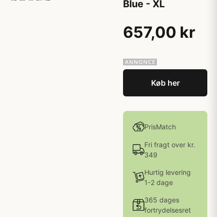
Blue - XL
657,00 kr
Køb her
PrisMatch
Fri fragt over kr.
349
Hurtig levering
1-2 dage
365 dages
fortrydelsesret