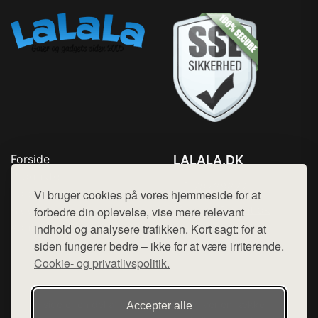
Forside
LALALA.DK
Produkter
Tlf. 78768672
Top Rabatter
Vi bruger cookies på vores hjemmeside for at
Mail:
hej@want.dk
Blog
forbedre din oplevelse, vise mere relevant
Kontakt
indhold og analysere trafikken. Kort sagt: for at
Cookie- og privatlivspolitik
siden fungerer bedre – ikke for at være irriterende.
Cookie- og privatlivspolitik.
Denne side er en del af want.dk, der udgiver en række
Accepter alle