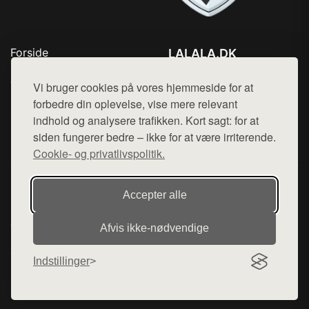
Forside
LALALA.DK
Produkter
Tlf. 78768672
Top Rabatter
Vi bruger cookies på vores hjemmeside for at
Mail:
hej@want.dk
Blog
forbedre din oplevelse, vise mere relevant
Kontakt
indhold og analysere trafikken. Kort sagt: for at
Cookie- og privatlivspolitik
siden fungerer bedre – ikke for at være irriterende.
Cookie- og privatlivspolitik.
Denne side er en del af want.dk, der udgiver en række
Accepter alle
hjemmesider med præsentation af forskellige produkter fra
diverse webshops. Der sælges ikke varer fra denne side - vi
Afvis ikke‑nødvendige
henviser til de shops, som sælger varen. Vi har heller ikke
varerne på lager.
Indstillinger
© 2026 lalala.dk. Alle rettigheder forbeholdes.