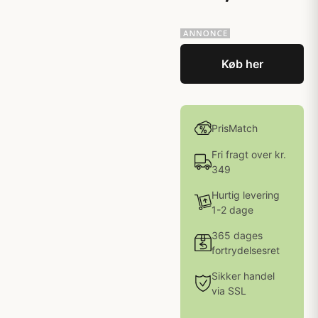
Køb her
PrisMatch
Fri fragt over kr.
349
Hurtig levering
1-2 dage
365 dages
fortrydelsesret
Sikker handel
via SSL