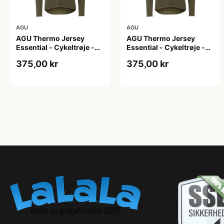
AGU
AGU
AGU Thermo Jersey
AGU Thermo Jersey
Essential - Cykeltrøje -
Essential - Cykeltrøje -
Dame - Army grøn - Str. L
Dame - Army grøn - Str.
375,00 kr
375,00 kr
M