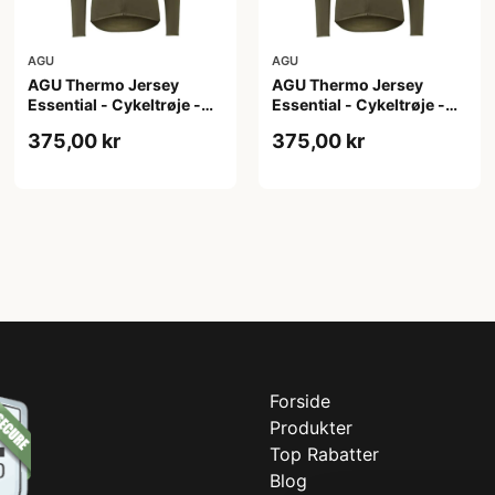
AGU
AGU
AGU Thermo Jersey
AGU Thermo Jersey
Essential - Cykeltrøje -
Essential - Cykeltrøje -
Dame - Army grøn - Str. S
Dame - Army grøn - Str.
375,00 kr
375,00 kr
XL
Forside
Produkter
Top Rabatter
Blog