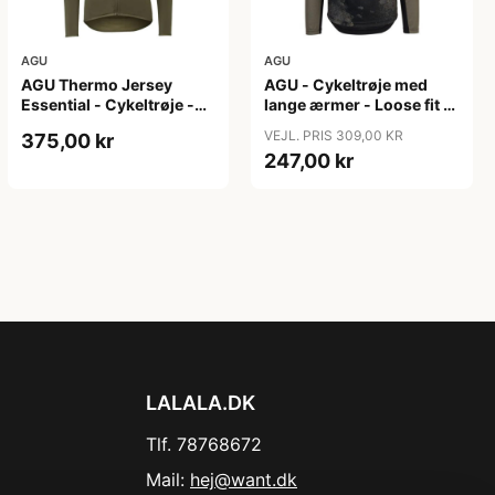
AGU
AGU
AGU Thermo Jersey
AGU - Cykeltrøje med
Essential - Cykeltrøje -
lange ærmer - Loose fit -
Dame - Army grøn - Str.
MTB - Army Grøn - Str. S
VEJL. PRIS 309,00 KR
375,00 kr
XXL
247,00 kr
LALALA.DK
Tlf. 78768672
Mail:
hej@want.dk