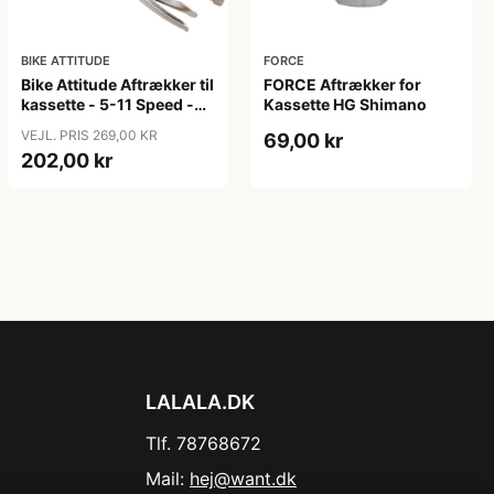
BIKE ATTITUDE
FORCE
Bike Attitude Aftrækker til
FORCE Aftrækker for
kassette - 5-11 Speed -
Kassette HG Shimano
Til 10T-23T
VEJL. PRIS 269,00 KR
69,00 kr
202,00 kr
LALALA.DK
Tlf. 78768672
Mail:
hej@want.dk