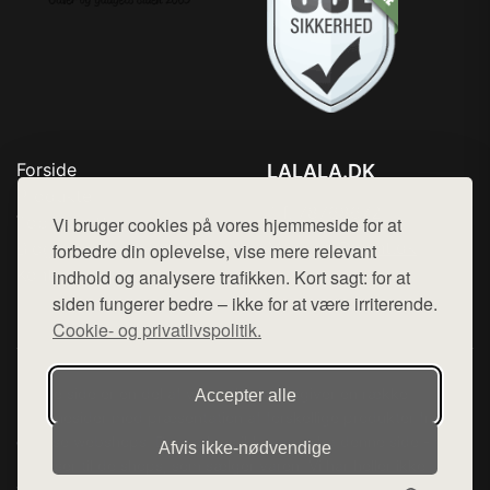
Forside
LALALA.DK
Produkter
Tlf. 78768672
Top Rabatter
Vi bruger cookies på vores hjemmeside for at
Mail:
hej@want.dk
Blog
forbedre din oplevelse, vise mere relevant
Kontakt
indhold og analysere trafikken. Kort sagt: for at
Cookie- og privatlivspolitik
siden fungerer bedre – ikke for at være irriterende.
Cookie- og privatlivspolitik.
Denne side er en del af want.dk, der udgiver en række
Accepter alle
hjemmesider med præsentation af forskellige produkter fra
diverse webshops. Der sælges ikke varer fra denne side - vi
Afvis ikke‑nødvendige
henviser til de shops, som sælger varen. Vi har heller ikke
varerne på lager.