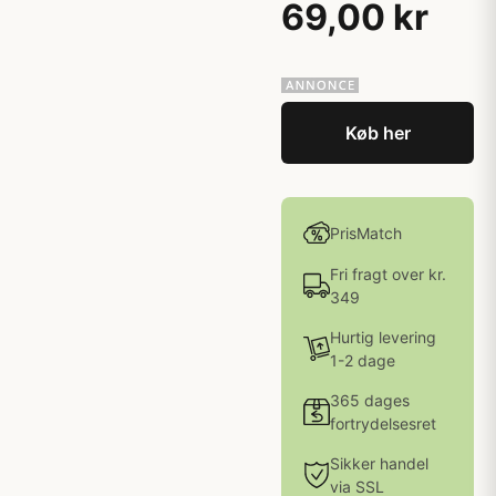
69,00 kr
Køb her
PrisMatch
Fri fragt over kr.
349
Hurtig levering
1-2 dage
365 dages
fortrydelsesret
Sikker handel
via SSL