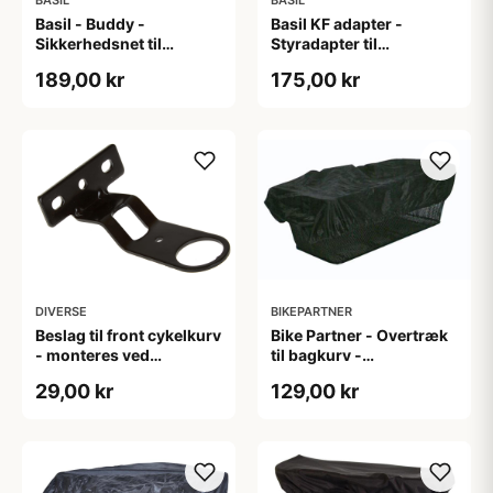
Basil - Buddy -
Basil KF adapter -
Sikkerhedsnet til
Styradapter til
hundekurv - Passer til
cykelkurve - Til
189,00 kr
175,00 kr
Basil-20017
styrmontering
DIVERSE
BIKEPARTNER
Beslag til front cykelkurv
Bike Partner - Overtræk
- monteres ved
til bagkurv -
styrfitting og frempind
L40xB29xH18 cm - Sort
29,00 kr
129,00 kr