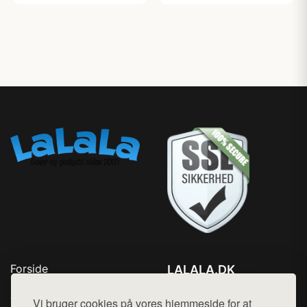
Forside
LALALA.DK
Produkter
Tlf. 78768672
Top Rabatter
Vi bruger cookies på vores hjemmeside for at