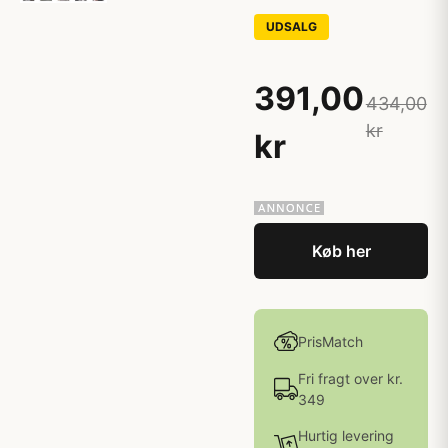
UDSALG
391,00
434,00
kr
kr
Køb her
PrisMatch
Fri fragt over kr.
349
Hurtig levering