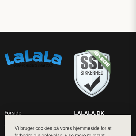
Forside
LALALA.DK
Produkter
Tlf. 78768672
Top Rabatter
Vi bruger cookies på vores hjemmeside for at
Mail:
hej@want.dk
Blog
forbedre din oplevelse, vise mere relevant