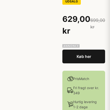
UDSALG
629,00
699,00
kr
kr
Køb her
PrisMatch
Fri fragt over kr.
349
Hurtig levering
1-2 dage