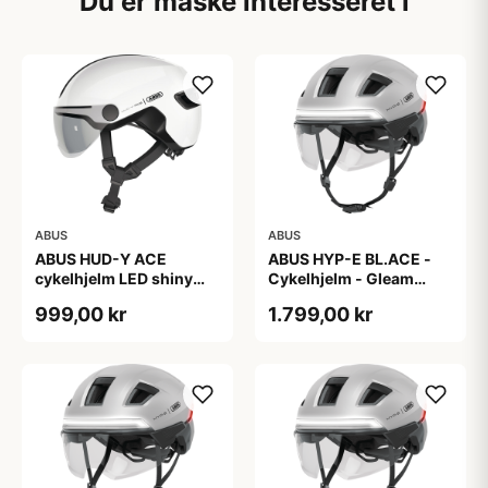
Du er måske interesseret i
ABUS
ABUS
ABUS HUD-Y ACE
ABUS HYP-E BL.ACE -
cykelhjelm LED shiny
Cykelhjelm - Gleam
white
Silver - L
999,00 kr
1.799,00 kr