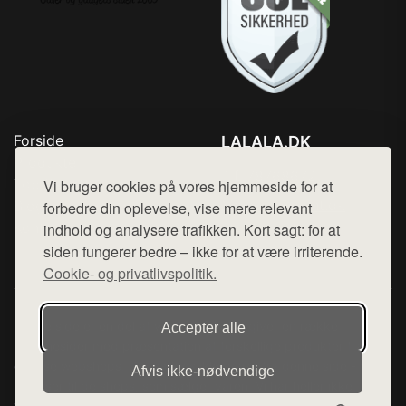
Forside
LALALA.DK
Produkter
Tlf. 78768672
Top Rabatter
Vi bruger cookies på vores hjemmeside for at
Mail:
hej@want.dk
Blog
forbedre din oplevelse, vise mere relevant
Kontakt
indhold og analysere trafikken. Kort sagt: for at
Cookie- og privatlivspolitik
siden fungerer bedre – ikke for at være irriterende.
Cookie- og privatlivspolitik.
Denne side er en del af want.dk, der udgiver en række
Accepter alle
hjemmesider med præsentation af forskellige produkter fra
diverse webshops. Der sælges ikke varer fra denne side - vi
Afvis ikke‑nødvendige
henviser til de shops, som sælger varen. Vi har heller ikke
varerne på lager.