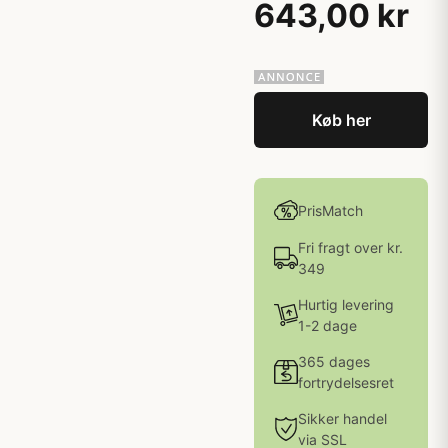
643,00 kr
Køb her
PrisMatch
Fri fragt over kr.
349
Hurtig levering
1-2 dage
365 dages
fortrydelsesret
Sikker handel
via SSL