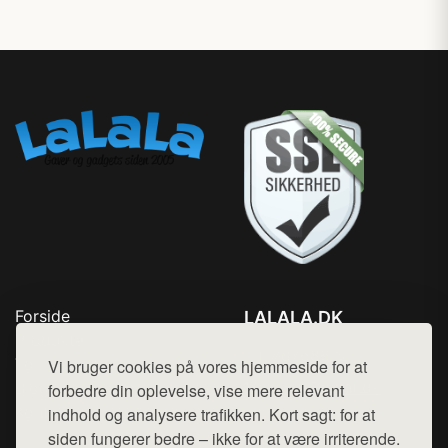
Forside
LALALA.DK
Produkter
Tlf. 78768672
Top Rabatter
Vi bruger cookies på vores hjemmeside for at
Mail:
hej@want.dk
Blog
forbedre din oplevelse, vise mere relevant
Kontakt
indhold og analysere trafikken. Kort sagt: for at
Cookie- og privatlivspolitik
siden fungerer bedre – ikke for at være irriterende.