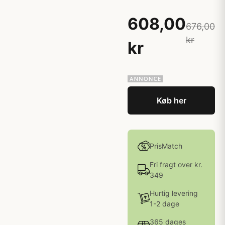
608,00
676,00
kr
kr
Køb her
PrisMatch
Fri fragt over kr.
349
Hurtig levering
1-2 dage
365 dages