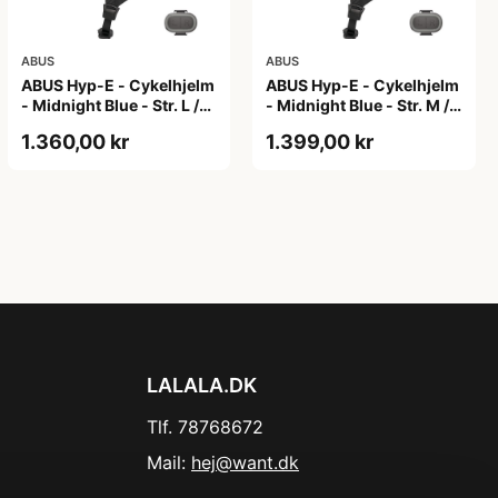
ABUS
ABUS
ABUS Hyp-E - Cykelhjelm
ABUS Hyp-E - Cykelhjelm
- Midnight Blue - Str. L /
- Midnight Blue - Str. M /
57-61 cm
54-58 cm
1.360,00 kr
1.399,00 kr
LALALA.DK
Tlf. 78768672
Mail:
hej@want.dk