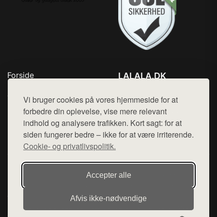
Forside
LALALA.DK
Produkter
Tlf. 78768672
Top Rabatter
Vi bruger cookies på vores hjemmeside for at
Mail:
hej@want.dk
Blog
forbedre din oplevelse, vise mere relevant
Kontakt
indhold og analysere trafikken. Kort sagt: for at
Cookie- og privatlivspolitik
siden fungerer bedre – ikke for at være irriterende.
Cookie- og privatlivspolitik.
Denne side er en del af want.dk, der udgiver en række
Accepter alle
hjemmesider med præsentation af forskellige produkter fra
diverse webshops. Der sælges ikke varer fra denne side - vi
Afvis ikke‑nødvendige
henviser til de shops, som sælger varen. Vi har heller ikke
varerne på lager.