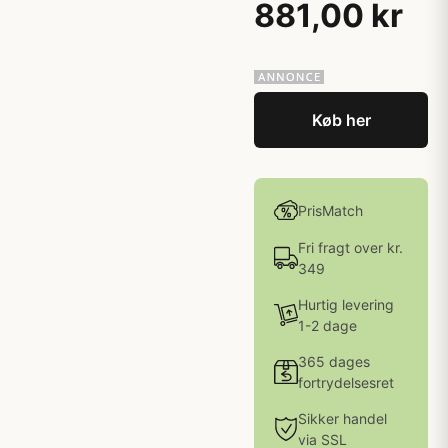
881,00 kr
Køb her
PrisMatch
Fri fragt over kr.
349
Hurtig levering
1-2 dage
365 dages
fortrydelsesret
Sikker handel
via SSL