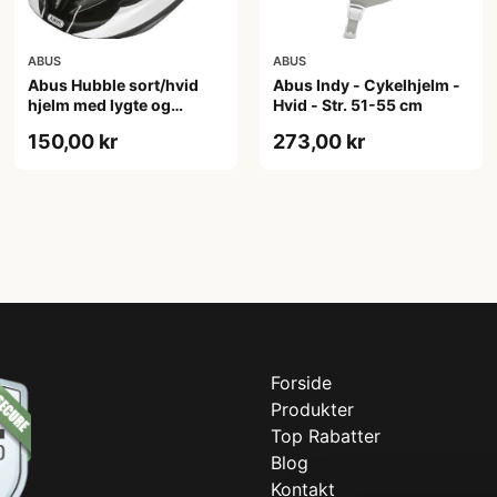
ABUS
ABUS
Abus Hubble sort/hvid
Abus Indy - Cykelhjelm -
hjelm med lygte og
Hvid - Str. 51-55 cm
magnet spænde
150,00 kr
273,00 kr
(Hjelmstørrelse: 46-52
cm)
Forside
Produkter
Top Rabatter
Blog
Kontakt