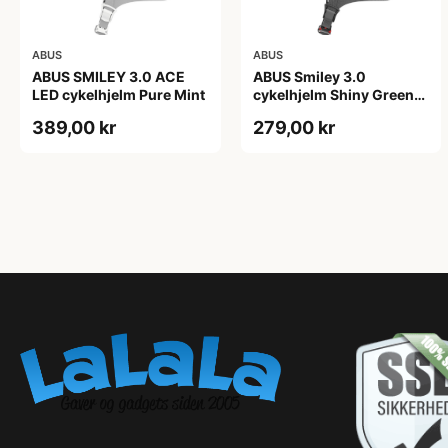
ABUS
ABUS
ABUS SMILEY 3.0 ACE
ABUS Smiley 3.0
LED cykelhjelm Pure Mint
cykelhjelm Shiny Green
(Hjelmstørrelse: 45-50
389,00 kr
279,00 kr
cm)