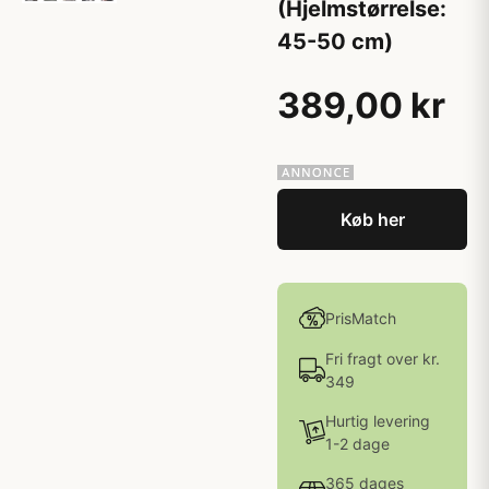
(Hjelmstørrelse:
45-50 cm)
389,00 kr
Køb her
PrisMatch
Fri fragt over kr.
349
Hurtig levering
1-2 dage
365 dages