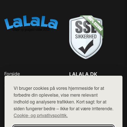
Forside
LALALA.DK
Produkter
Tlf. 78768672
Top Rabatter
Vi bruger cookies på vores hjemmeside for at
Mail:
hej@want.dk
Blog
forbedre din oplevelse, vise mere relevant
Kontakt
indhold og analysere trafikken. Kort sagt: for at
Cookie- og privatlivspolitik
siden fungerer bedre – ikke for at være irriterende.
Cookie- og privatlivspolitik.