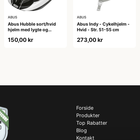
ABUS
ABUS
Abus Hubble sort/hvid
Abus Indy - Cykelhjelm -
hjelm med lygte og
Hvid - Str. 51-55 cm
magnet spænde
150,00 kr
273,00 kr
(Hjelmstørrelse: 46-52
cm)
Forside
Produkter
Top Rabatter
Blog
Kontakt