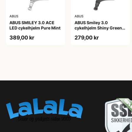
ABUS
ABUS
ABUS SMILEY 3.0 ACE
ABUS Smiley 3.0
LED cykelhjelm Pure Mint
cykelhjelm Shiny Green
(Hjelmstørrelse: 45-50
389,00 kr
279,00 kr
cm)