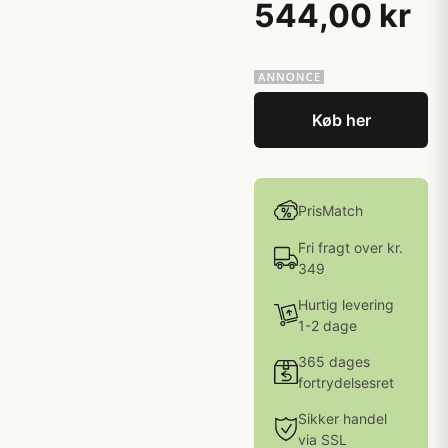
544,00 kr
Køb her
PrisMatch
Fri fragt over kr.
349
Hurtig levering
1-2 dage
365 dages
fortrydelsesret
Sikker handel
via SSL