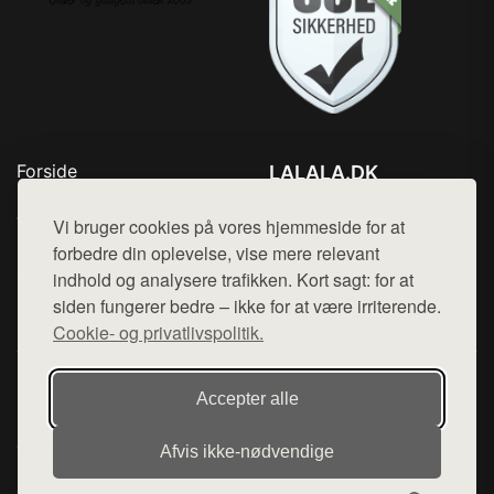
Forside
LALALA.DK
Produkter
Tlf. 78768672
Top Rabatter
Vi bruger cookies på vores hjemmeside for at
Mail:
hej@want.dk
Blog
forbedre din oplevelse, vise mere relevant
Kontakt
indhold og analysere trafikken. Kort sagt: for at
Cookie- og privatlivspolitik
siden fungerer bedre – ikke for at være irriterende.
Cookie- og privatlivspolitik.
Denne side er en del af want.dk, der udgiver en række
Accepter alle
hjemmesider med præsentation af forskellige produkter fra
diverse webshops. Der sælges ikke varer fra denne side - vi
Afvis ikke‑nødvendige
henviser til de shops, som sælger varen. Vi har heller ikke
varerne på lager.