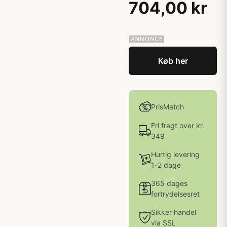
704,00 kr
Køb her
PrisMatch
Fri fragt over kr.
349
Hurtig levering
1-2 dage
365 dages
fortrydelsesret
Sikker handel
via SSL