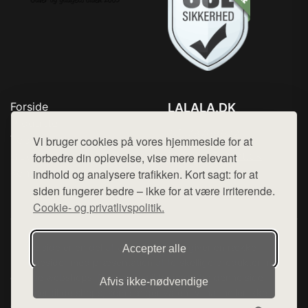
Forside
LALALA.DK
Produkter
Tlf. 78768672
Top Rabatter
Vi bruger cookies på vores hjemmeside for at
Mail:
hej@want.dk
Blog
forbedre din oplevelse, vise mere relevant
Kontakt
indhold og analysere trafikken. Kort sagt: for at
Cookie- og privatlivspolitik
siden fungerer bedre – ikke for at være irriterende.
Cookie- og privatlivspolitik.
Denne side er en del af want.dk, der udgiver en række
Accepter alle
hjemmesider med præsentation af forskellige produkter fra
diverse webshops. Der sælges ikke varer fra denne side - vi
Afvis ikke‑nødvendige
henviser til de shops, som sælger varen. Vi har heller ikke
varerne på lager.