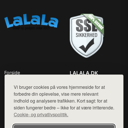
Forside
LALALA.DK
Produkter
Tlf. 78768672
Top Rabatter
Vi bruger cookies på vores hjemmeside for at
Mail:
hej@want.dk
Blog
forbedre din oplevelse, vise mere relevant
Kontakt
indhold og analysere trafikken. Kort sagt: for at
Cookie- og privatlivspolitik
siden fungerer bedre – ikke for at være irriterende.
Cookie- og privatlivspolitik.