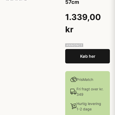
57cm
1.339,00
kr
Køb her
PrisMatch
Fri fragt over kr.
349
Hurtig levering
1-2 dage