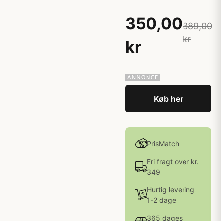
350,00
389,00
kr
kr
Køb her
PrisMatch
Fri fragt over kr.
349
Hurtig levering
1-2 dage
365 dages