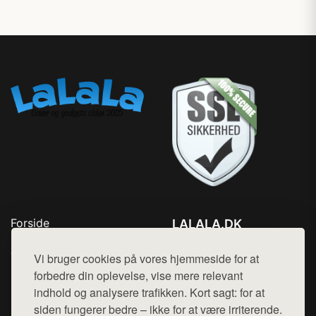
Forside
LALALA.DK
Produkter
Tlf. 78768672
Top Rabatter
Vi bruger cookies på vores hjemmeside for at
Mail:
hej@want.dk
Blog
forbedre din oplevelse, vise mere relevant
Kontakt
indhold og analysere trafikken. Kort sagt: for at
Cookie- og privatlivspolitik
siden fungerer bedre – ikke for at være irriterende.