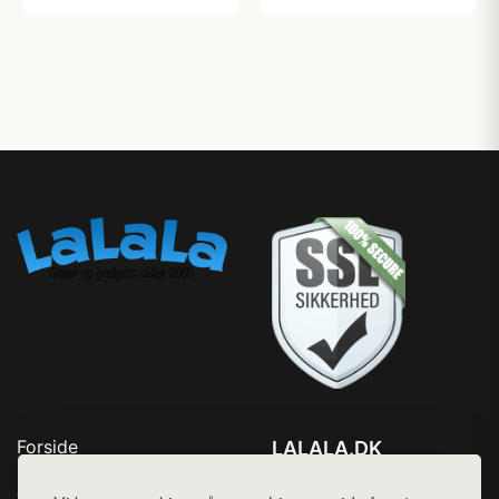
Forside
LALALA.DK
Produkter
Tlf. 78768672