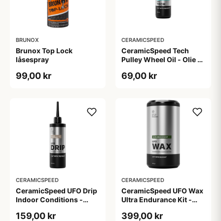
BRUNOX
CERAMICSPEED
Brunox Top Lock
CeramicSpeed Tech
låsespray
Pulley Wheel Oil - Olie -
15 ml
99,00 kr
69,00 kr
CERAMICSPEED
CERAMICSPEED
CeramicSpeed UFO Drip
CeramicSpeed UFO Wax
Indoor Conditions -
Ultra Endurance Kit -
Voks - 100 ml
Voks - 400 gram
159,00 kr
399,00 kr