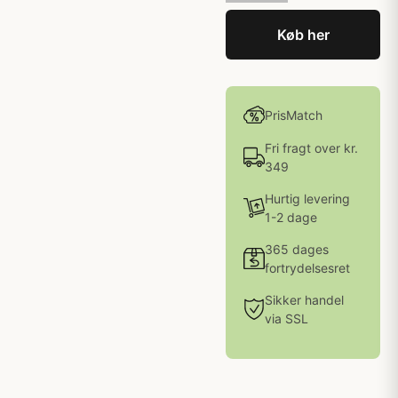
Køb her
PrisMatch
Fri fragt over kr.
349
Hurtig levering
1-2 dage
365 dages
fortrydelsesret
Sikker handel
via SSL