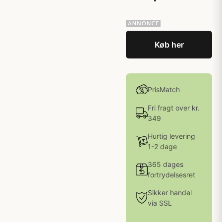
Køb her
PrisMatch
Fri fragt over kr.
349
Hurtig levering
1-2 dage
365 dages
fortrydelsesret
Sikker handel
via SSL