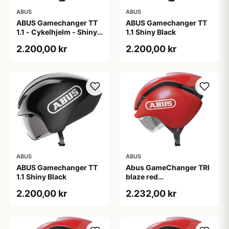
ABUS
ABUS
ABUS Gamechanger TT
ABUS Gamechanger TT
1.1 - Cykelhjelm - Shiny
1.1 Shiny Black
Black - 54-58
2.200,00 kr
2.200,00 kr
ABUS
ABUS
ABUS Gamechanger TT
Abus GameChanger TRI
1.1 Shiny Black
blaze red
(Hjelmstørrelse: 51-55
2.200,00 kr
2.232,00 kr
cm)