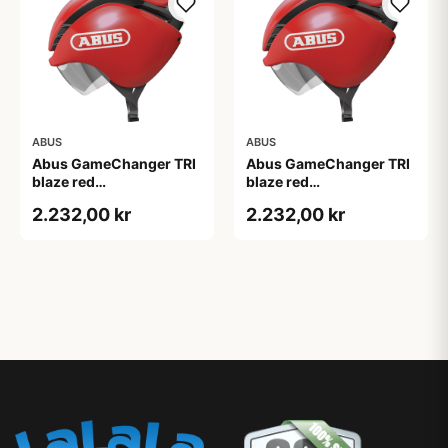
ABUS
ABUS
Abus GameChanger TRI
Abus GameChanger TRI
blaze red
blaze red
(Hjelmstørrelse: 52-58
(Hjelmstørrelse: 58-61
2.232,00 kr
2.232,00 kr
cm)
cm)