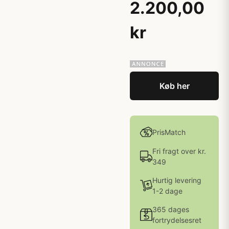
2.200,00
kr
Køb her
PrisMatch
Fri fragt over kr.
349
Hurtig levering
1-2 dage
365 dages
fortrydelsesret