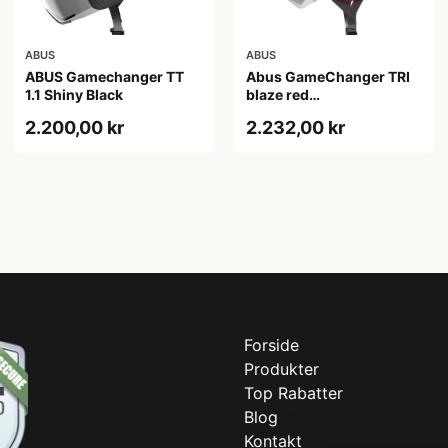
ABUS
ABUS
ABUS Gamechanger TT
Abus GameChanger TRI
1.1 Shiny Black
blaze red
(Hjelmstørrelse: 51-55
2.200,00 kr
2.232,00 kr
cm)
Forside
Produkter
Top Rabatter
Blog
Kontakt