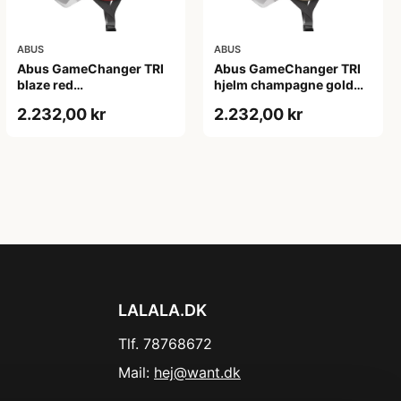
ABUS
ABUS
Abus GameChanger TRI
Abus GameChanger TRI
blaze red
hjelm champagne gold
(Hjelmstørrelse: 52-58
(Hjelmstørrelse: 51-55
2.232,00 kr
2.232,00 kr
cm)
cm)
LALALA.DK
Tlf. 78768672
Mail:
hej@want.dk