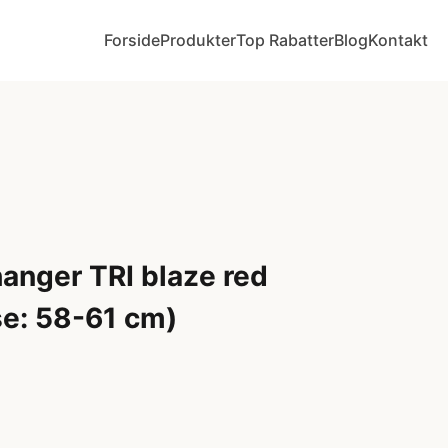
Forside
Produkter
Top Rabatter
Blog
Kontakt
nger TRI blaze red
se: 58-61 cm)