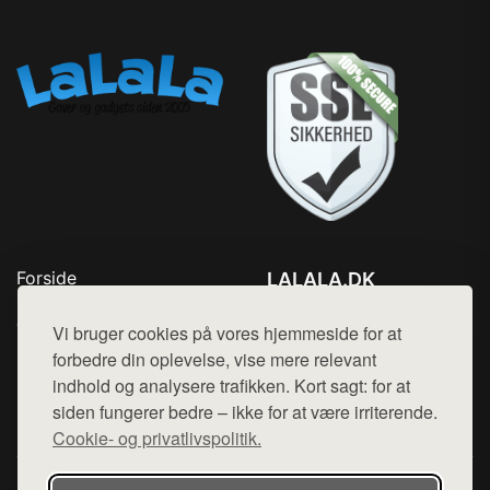
Forside
LALALA.DK
Produkter
Tlf. 78768672
Top Rabatter
Vi bruger cookies på vores hjemmeside for at
Mail:
hej@want.dk
Blog
forbedre din oplevelse, vise mere relevant
Kontakt
indhold og analysere trafikken. Kort sagt: for at
Cookie- og privatlivspolitik
siden fungerer bedre – ikke for at være irriterende.
Cookie- og privatlivspolitik.