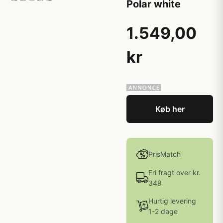
Polar white
1.549,00
kr
Køb her
PrisMatch
Fri fragt over kr.
349
Hurtig levering
1-2 dage