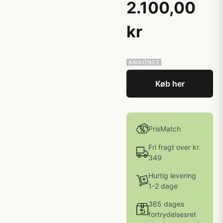
2.100,00
kr
Køb her
PrisMatch
Fri fragt over kr.
349
Hurtig levering
1-2 dage
365 dages
fortrydelsesret