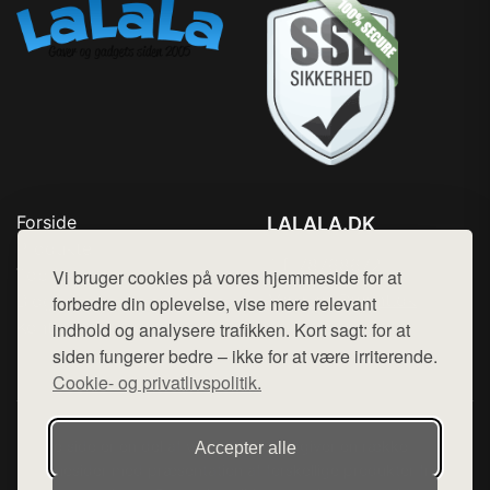
Forside
LALALA.DK
Produkter
Tlf. 78768672
Top Rabatter
Vi bruger cookies på vores hjemmeside for at
Mail:
hej@want.dk
Blog
forbedre din oplevelse, vise mere relevant
Kontakt
indhold og analysere trafikken. Kort sagt: for at
Cookie- og privatlivspolitik
siden fungerer bedre – ikke for at være irriterende.
Cookie- og privatlivspolitik.
Denne side er en del af want.dk, der udgiver en række
Accepter alle
hjemmesider med præsentation af forskellige produkter fra