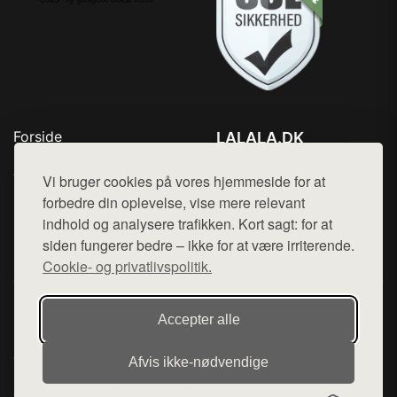
Forside
LALALA.DK
Produkter
Tlf. 78768672
Top Rabatter
Vi bruger cookies på vores hjemmeside for at
Mail:
hej@want.dk
Blog
forbedre din oplevelse, vise mere relevant
Kontakt
indhold og analysere trafikken. Kort sagt: for at
Cookie- og privatlivspolitik
siden fungerer bedre – ikke for at være irriterende.
Cookie- og privatlivspolitik.
Denne side er en del af want.dk, der udgiver en række
Accepter alle
hjemmesider med præsentation af forskellige produkter fra
diverse webshops. Der sælges ikke varer fra denne side - vi
Afvis ikke‑nødvendige
henviser til de shops, som sælger varen. Vi har heller ikke
varerne på lager.