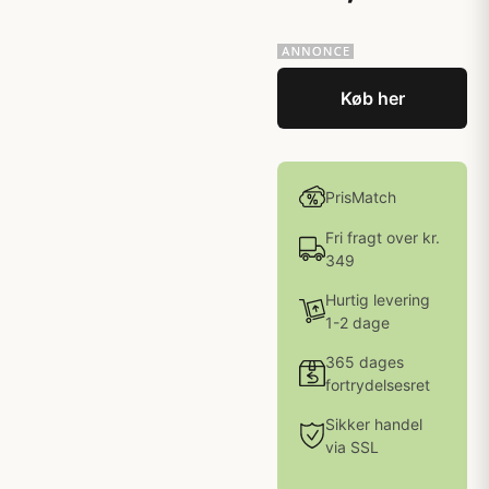
Køb her
PrisMatch
Fri fragt over kr.
349
Hurtig levering
1-2 dage
365 dages
fortrydelsesret
Sikker handel
via SSL