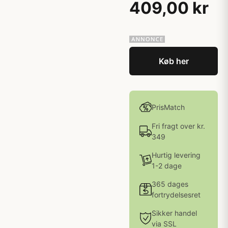
409,00 kr
Køb her
PrisMatch
Fri fragt over kr.
349
Hurtig levering
1-2 dage
365 dages
fortrydelsesret
Sikker handel
via SSL