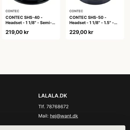
CONTEC
CONTEC
CONTEC SHS-40 -
CONTEC SHS-50 -
Headset - 1 1/8" - Semi-
Headset - 1 1/8" - 1.5" -
integrated - Ø 30,0mm -
Semi-integrated - Ø
219,00 kr
229,00 kr
Ø 44mm - Sort
39,8mm - Ø 44mm Top /
56mm Bund - Sort
LALALA.DK
Tlf. 78768672
Mail:
hej@want.dk
Cookie- og privatlivspolitik