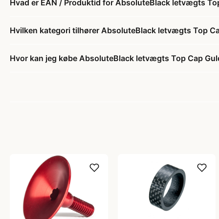
Hvad er EAN / Produktid for AbsoluteBlack letvægts T
Hvilken kategori tilhører AbsoluteBlack letvægts Top C
Hvor kan jeg købe AbsoluteBlack letvægts Top Cap Gul