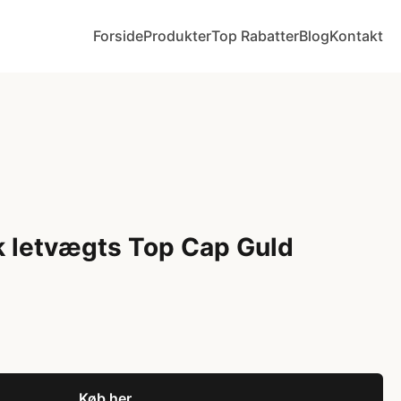
Forside
Produkter
Top Rabatter
Blog
Kontakt
 letvægts Top Cap Guld
Køb her