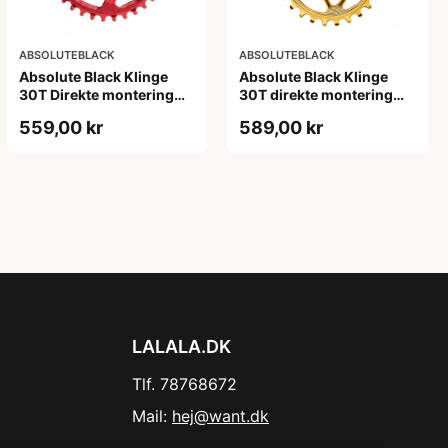
ABSOLUTEBLACK
ABSOLUTEBLACK
Absolute Black Klinge
Absolute Black Klinge
30T Direkte montering
30T direkte montering
SRAM GXP/BB30/DUB
Oval SRAM GXP Guld
559,00 kr
589,00 kr
Rød
LALALA.DK
Tlf. 78768672
Mail:
hej@want.dk