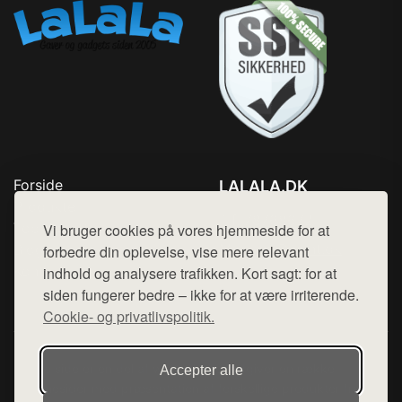
Forside
LALALA.DK
Produkter
Tlf. 78768672
Top Rabatter
Vi bruger cookies på vores hjemmeside for at
Mail:
hej@want.dk
Blog
forbedre din oplevelse, vise mere relevant
Kontakt
indhold og analysere trafikken. Kort sagt: for at
Cookie- og privatlivspolitik
siden fungerer bedre – ikke for at være irriterende.
Cookie- og privatlivspolitik.
Denne side er en del af want.dk, der udgiver en række
Accepter alle
hjemmesider med præsentation af forskellige produkter fra