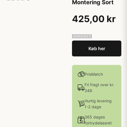
Montering Sort
425,00 kr
Køb her
PrisMatch
Fri fragt over kr.
349
Hurtig levering
1-2 dage
365 dages
fortrydelsesret