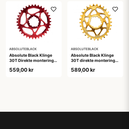
ABSOLUTEBLACK
ABSOLUTEBLACK
Absolute Black Klinge
Absolute Black Klinge
30T Direkte montering
30T direkte montering
SRAM GXP/BB30/DUB
Oval SRAM GXP Guld
559,00 kr
589,00 kr
Rød