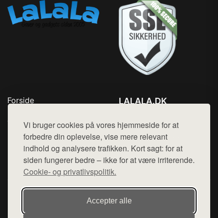
Forside
LALALA.DK
Produkter
Tlf. 78768672
Top Rabatter
Vi bruger cookies på vores hjemmeside for at
Mail:
hej@want.dk
Blog
forbedre din oplevelse, vise mere relevant
Kontakt
indhold og analysere trafikken. Kort sagt: for at
Cookie- og privatlivspolitik
siden fungerer bedre – ikke for at være irriterende.
Cookie- og privatlivspolitik.
Denne side er en del af want.dk, der udgiver en række
Accepter alle
hjemmesider med præsentation af forskellige produkter fra