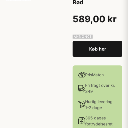
Rød
589,00 kr
Køb her
PrisMatch
Fri fragt over kr.
349
Hurtig levering
1-2 dage
365 dages
fortrydelsesret