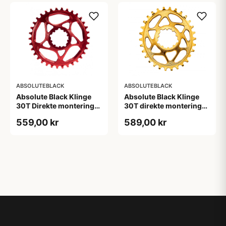
ABSOLUTEBLACK
ABSOLUTEBLACK
Absolute Black Klinge
Absolute Black Klinge
30T Direkte montering
30T direkte montering
SRAM GXP/BB30/DUB
Oval SRAM GXP Guld
559,00 kr
589,00 kr
Rød