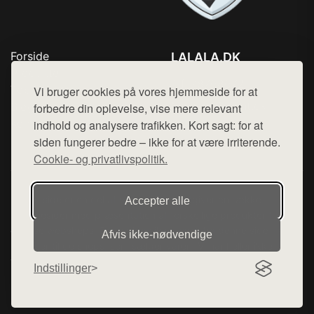
Forside
LALALA.DK
Produkter
Tlf. 78768672
Top Rabatter
Vi bruger cookies på vores hjemmeside for at
Mail:
hej@want.dk
Blog
forbedre din oplevelse, vise mere relevant
Kontakt
indhold og analysere trafikken. Kort sagt: for at
Cookie- og privatlivspolitik
siden fungerer bedre – ikke for at være irriterende.
Cookie- og privatlivspolitik.
Denne side er en del af want.dk, der udgiver en række
Accepter alle
hjemmesider med præsentation af forskellige produkter fra
diverse webshops. Der sælges ikke varer fra denne side - vi
Afvis ikke‑nødvendige
henviser til de shops, som sælger varen. Vi har heller ikke
varerne på lager.
Indstillinger
© 2026 lalala.dk. Alle rettigheder forbeholdes.