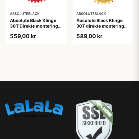
ABSOLUTEBLACK
ABSOLUTEBLACK
Absolute Black Klinge
Absolute Black Klinge
30T Direkte montering
30T direkte montering
SRAM GXP/BB30/DUB
Oval SRAM GXP Guld
559,00 kr
589,00 kr
Rød