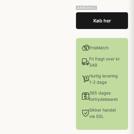
Køb her
PrisMatch
Fri fragt over kr.
349
Hurtig levering
1-2 dage
365 dages
fortrydelsesret
Sikker handel
via SSL