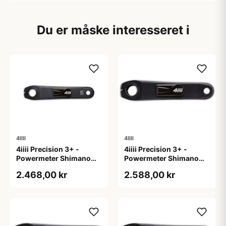
Du er måske interesseret i
4IIII
4IIII
4iiii Precision 3+ -
4iiii Precision 3+ -
Powermeter Shimano
Powermeter Shimano
105 R7000 - Single side
105 R7100 - Single side
2.468,00 kr
2.588,00 kr
- 172,5mm
- 165mm