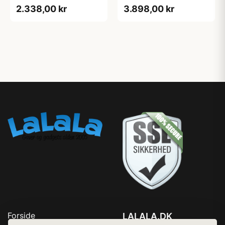
105 R7100 - Single side
Dura Ace R9200 - Single
2.338,00 kr
3.898,00 kr
- 175mm
side - 165mm
Forside
LALALA.DK