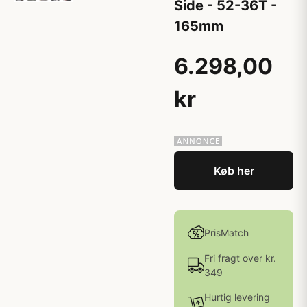
Side - 52-36T -
165mm
6.298,00
kr
Køb her
PrisMatch
Fri fragt over kr.
349
Hurtig levering