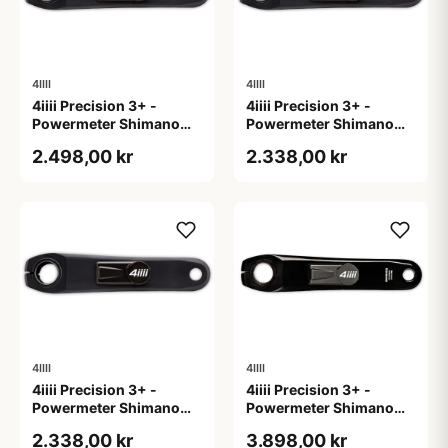
4IIII
4IIII
4iiii Precision 3+ -
4iiii Precision 3+ -
Powermeter Shimano
Powermeter Shimano
105 R7100 - Single side
105 R7100 - Single side
2.498,00 kr
2.338,00 kr
- 170mm
- 172,5mm
4IIII
4IIII
4iiii Precision 3+ -
4iiii Precision 3+ -
Powermeter Shimano
Powermeter Shimano
105 R7100 - Single side
Dura Ace R9200 - Single
2.338,00 kr
3.898,00 kr
- 175mm
side - 165mm