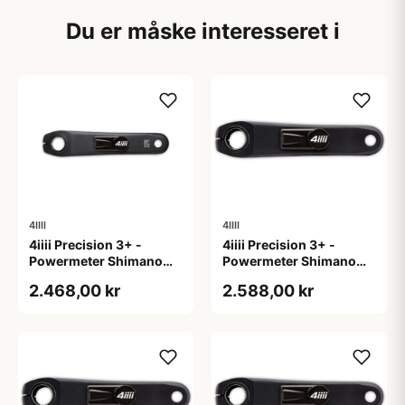
Du er måske interesseret i
4IIII
4IIII
4iiii Precision 3+ -
4iiii Precision 3+ -
Powermeter Shimano
Powermeter Shimano
105 R7000 - Single side
105 R7100 - Single side
2.468,00 kr
2.588,00 kr
- 172,5mm
- 165mm