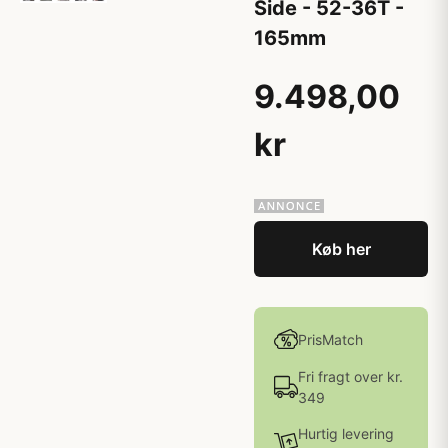
Side - 52-36T -
165mm
9.498,00
kr
Køb her
PrisMatch
Fri fragt over kr.
349
Hurtig levering