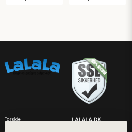
Forside
LALALA.DK
Produkter
Tlf. 78768672