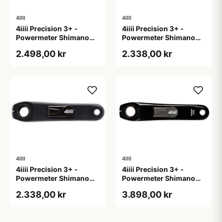
4IIII
4IIII
4iiii Precision 3+ -
4iiii Precision 3+ -
Powermeter Shimano
Powermeter Shimano
105 R7100 - Single side
105 R7100 - Single side
2.498,00 kr
2.338,00 kr
- 170mm
- 172,5mm
4IIII
4IIII
4iiii Precision 3+ -
4iiii Precision 3+ -
Powermeter Shimano
Powermeter Shimano
105 R7100 - Single side
Dura Ace R9200 - Single
2.338,00 kr
3.898,00 kr
- 175mm
side - 165mm