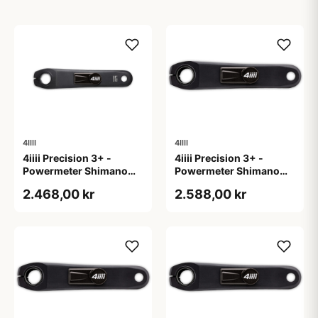
4IIII
4IIII
4iiii Precision 3+ -
4iiii Precision 3+ -
Powermeter Shimano
Powermeter Shimano
105 R7000 - Single side
105 R7100 - Single side
2.468,00 kr
2.588,00 kr
- 172,5mm
- 165mm