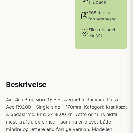
1-2 dage
365 dages
fortrydelsesret
Sikker handel
via SSL
Beskrivelse
4iiii 4iiii Precision 3+ - Powermeter Shimano Dura
Ace R9200 - Single side - 170mm. Kategori: Kranksæt
& pedalarme. Pris: 3418.00 kr. Dette er 4iiii’s hidtil
mest kraftfulde enhed - som nu er blevet både
mindre og lettere end forrige version. Modellen