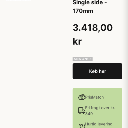
Single side -
170mm
3.418,00
kr
Køb her
PrisMatch
Fri fragt over kr.
349
Hurtig levering