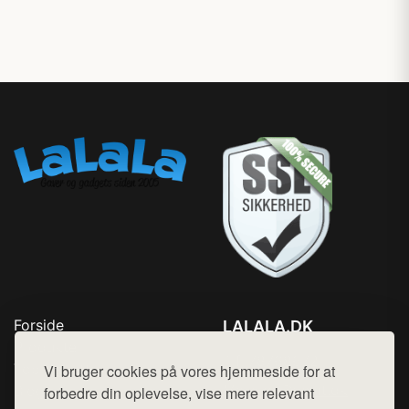
Forside
LALALA.DK
Produkter
Tlf. 78768672
Top Rabatter
Vi bruger cookies på vores hjemmeside for at
Mail:
hej@want.dk
Blog
forbedre din oplevelse, vise mere relevant