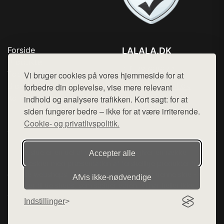
Forside
LALALA.DK
Produkter
Tlf. 78768672
Top Rabatter
Vi bruger cookies på vores hjemmeside for at
Mail:
hej@want.dk
Blog
forbedre din oplevelse, vise mere relevant
Kontakt
indhold og analysere trafikken. Kort sagt: for at
Cookie- og privatlivspolitik
siden fungerer bedre – ikke for at være irriterende.
Cookie- og privatlivspolitik.
Denne side er en del af want.dk, der udgiver en række
Accepter alle
hjemmesider med præsentation af forskellige produkter fra
diverse webshops. Der sælges ikke varer fra denne side - vi
Afvis ikke‑nødvendige
henviser til de shops, som sælger varen. Vi har heller ikke
varerne på lager.
Indstillinger
© 2026 lalala.dk. Alle rettigheder forbeholdes.