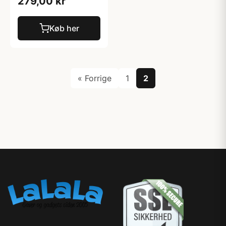
279,00 kr
Køb her
« Forrige
1
2