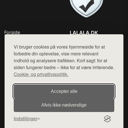
Forside
LALALA.DK
Produkter
Tlf. 78768672
Top Rabatter
Vi bruger cookies på vores hjemmeside for at
Mail:
hej@want.dk
Blog
forbedre din oplevelse, vise mere relevant
Kontakt
indhold og analysere trafikken. Kort sagt: for at
Cookie- og privatlivspolitik
siden fungerer bedre – ikke for at være irriterende.
Cookie- og privatlivspolitik.
Denne side er en del af want.dk, der udgiver en række
Accepter alle
hjemmesider med præsentation af forskellige produkter fra
diverse webshops. Der sælges ikke varer fra denne side - vi
Afvis ikke‑nødvendige
henviser til de shops, som sælger varen. Vi har heller ikke
varerne på lager.
Indstillinger
© 2026 lalala.dk. Alle rettigheder forbeholdes.