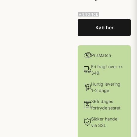
Køb her
PrisMatch
Fri fragt over kr.
349
Hurtig levering
1-2 dage
365 dages
fortrydelsesret
Sikker handel
via SSL