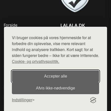
Forside
LALALA.DK
Produkter
Tlf. 78768672
Top Rabatter
Vi bruger cookies på vores hjemmeside for at
Mail:
hej@want.dk
Blog
forbedre din oplevelse, vise mere relevant
Kontakt
indhold og analysere trafikken. Kort sagt: for at
Cookie- og privatlivspolitik
siden fungerer bedre – ikke for at være irriterende.
Cookie- og privatlivspolitik.
Denne side er en del af want.dk, der udgiver en række
Accepter alle
hjemmesider med præsentation af forskellige produkter fra
diverse webshops. Der sælges ikke varer fra denne side - vi
Afvis ikke‑nødvendige
henviser til de shops, som sælger varen. Vi har heller ikke
varerne på lager.
Indstillinger
© 2026 lalala.dk. Alle rettigheder forbeholdes.