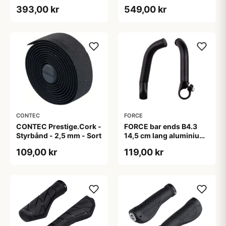
længden - m/puder -
længden - m/puder -
393,00 kr
549,00 kr
Sort
Sort
CONTEC
FORCE
CONTEC Prestige.Cork -
FORCE bar ends B4.3
Styrbånd - 2,5 mm - Sort
14,5 cm lang aluminium
- mat sort
109,00 kr
119,00 kr