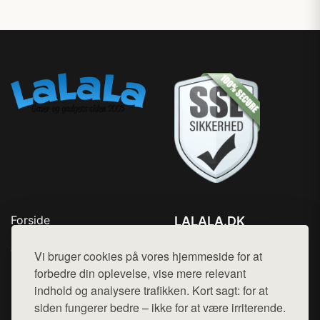
Forside
LALALA.DK
Produkter
Tlf. 78768672
Top Rabatter
Vi bruger cookies på vores hjemmeside for at
Mail:
hej@want.dk
Blog
forbedre din oplevelse, vise mere relevant
Kontakt
indhold og analysere trafikken. Kort sagt: for at
Cookie- og privatlivspolitik
siden fungerer bedre – ikke for at være irriterende.