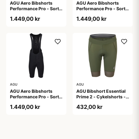
AGU Aero Bibshorts
AGU Aero Bibshorts
Performance Pro - Sort -
Performance Pro - Sort -
Str. 2XL
Str. L
1.449,00 kr
1.449,00 kr
AGU
AGU
AGU Aero Bibshorts
AGU Bibshort Essential
Performance Pro - Sort -
Prime 2 - Cykelshorts -
Str. XL
Dame - Army Grøn - Str.
1.449,00 kr
432,00 kr
2XL