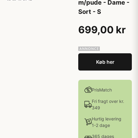
m/pude - Dame -
Sort - S
699,00 kr
Køb her
PrisMatch
Fri fragt over kr.
349
Hurtig levering
1-2 dage
365 dages